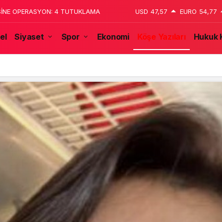
 katledildiğini 13 yaşındaki çocuk
USD
47,57
EURO
54,77
el
Siyaset
Spor
Ekonomi
Köşe Yazıları
Hukuk 
tulmaz İsmi Tanju Okan Vefat Yıl Dönümünde Anılıyor