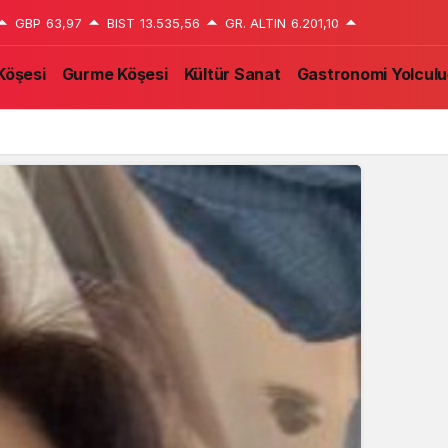
GBP
63,97
BIST
13.535,56
GR. ALTIN
6.201,10
Köşesi
Gurme Köşesi
Kültür Sanat
Gastronomi Yolcul