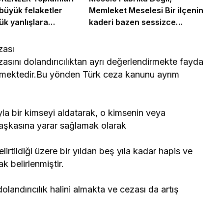
büyük felaketler
Memleket Meselesi Bir ilçenin
ük yanlışlara
kaderi bazen sessizce
.
değişir…
zası
ezasını dolandırıcılıktan ayrı değerlendirmekte fayda
içermektedir.Bu yönden Türk ceza kanunu ayrım
luyla bir kimseyi aldatarak, o kimsenin veya
başkasına yarar sağlamak olarak
irtildiği üzere bir yıldan beş yıla kadar hapis ve
k belirlenmiştir.
 dolandırıcılık halini almakta ve cezası da artış