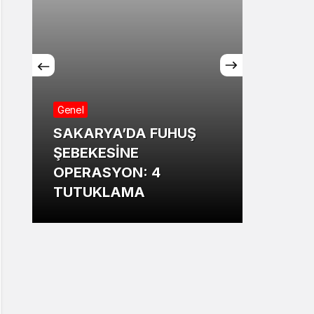
Genel
Genel
SAKARYA’DA FUHUŞ
Sakar
ŞEBEKESİNE
Annesi
OPERASYON: 4
13 ya
TUTUKLAMA
bildir