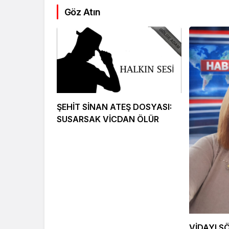
Göz Atın
Kültür Sanat
Ekonomi
Türk Müziğinin
Mersin’de
ŞEHİT SİNAN ATEŞ DOSYASI:
Unutulmaz İsmi Tanju
Siyaset G
SUSARSAK VİCDAN ÖLÜR
Okan Vefat Yıl
Önemli İsi
Dönümünde Anılıyor
Geldi
VİDAYI S