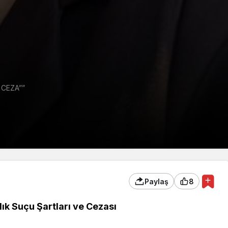
 CEZA””
Paylaş
8
ık Suçu Şartları ve Cezası