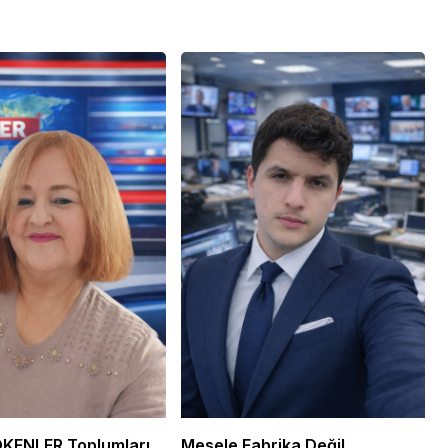
 Ekonomi ve
Genel
ündemi:
mler Bir Araya
Osmaniye Polis Evi’nde
“Şark Köşesi” Açıldı
ÖKENLER Toplumları
Mesele Fabrika Değil,