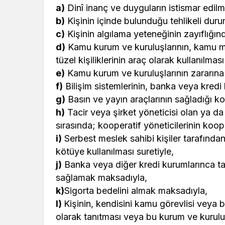
a)
Dinî inanç ve duyguların istismar edilme
b)
Kişinin içinde bulunduğu tehlikeli dur
c)
Kişinin algılama yeteneğinin zayıflığın
d)
Kamu kurum ve kuruluşlarının, kamu mes
tüzel kişiliklerinin araç olarak kullanılması
e)
Kamu kurum ve kuruluşlarının zararına
f)
Bilişim sistemlerinin, banka veya kredi 
g)
Basın ve yayın araçlarının sağladığı ko
h)
Tacir veya şirket yöneticisi olan ya da ş
sırasında; kooperatif yöneticilerinin koop
i)
Serbest meslek sahibi kişiler tarafında
kötüye kullanılması suretiyle,
j)
Banka veya diğer kredi kurumlarınca tah
sağlamak maksadıyla,
k)
Sigorta bedelini almak maksadıyla,
l)
Kişinin, kendisini kamu görevlisi veya b
olarak tanıtması veya bu kurum ve kuruluşl