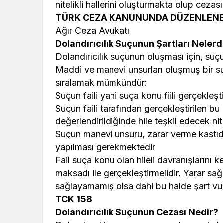
nitelikli hallerini oluşturmakta olup cez
TÜRK CEZA KANUNUNDA DÜZENLEN
Ağır Ceza Avukatı
Dolandırıcılık Suçunun Şartları Nelerd
Dolandırıcılık suçunun oluşması için, su
Maddi ve manevi unsurları oluşmuş bir su
sıralamak mümkündür:
Suçun faili yani suça konu fiili gerçekleşti
Suçun faili tarafından gerçekleştirilen bu
değerlendirildiğinde hile teşkil edecek nite
Suçun manevi unsuru, zarar verme kastıdı
yapılması gerekmektedir
Fail suça konu olan hileli davranışlarını
maksadı ile gerçekleştirmelidir. Yarar sa
sağlayamamış olsa dahi bu halde şart vuk
TCK 158
Dolandırıcılık Suçunun Cezası Nedir?