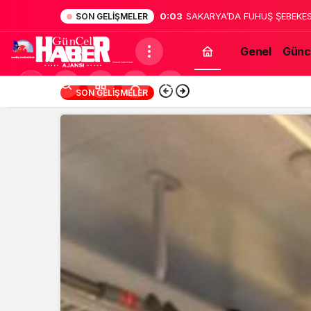
0:02
Sakarya’da dehşet: Annesinin
SON GELIŞMELER
bildirdi
Genel
Günc
Mod
13:12
Türk Müziğinin Unu
SON GELIŞMELER
değiştir