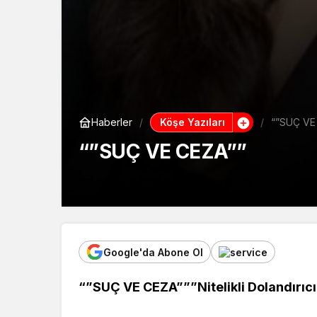
Köşe Yazıları
Haberler
“”SUÇ VE
“”SUÇ VE CEZA””
20 Aralık 2023, 22:54
yayınlandı
Google'da Abone Ol
“”SUÇ VE CEZA”””Nitelikli Dolandırıcıl